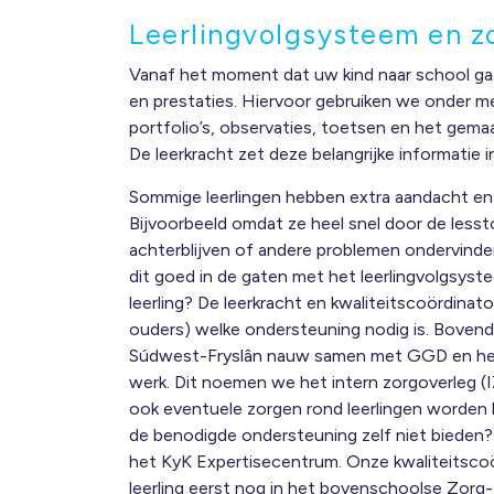
Leerlingvolgsysteem en z
Vanaf het moment dat uw kind naar school gaa
en prestaties. Hiervoor gebruiken we onder 
portfolio’s, observaties, toetsen en het gemaa
De leerkracht zet deze belangrijke informatie i
Sommige leerlingen hebben extra aandacht en
Bijvoorbeeld omdat ze heel snel door de lessto
achterblijven of andere problemen ondervinde
dit goed in de gaten met het leerlingvolgsyste
leerling? De leerkracht en kwaliteitscoördina
ouders) welke ondersteuning nodig is. Boven
Súdwest-Fryslân nauw samen met GGD en het
werk. Dit noemen we het intern zorgoverleg (I
ook eventuele zorgen rond leerlingen worden
de benodigde ondersteuning zelf niet bieden
het KyK Expertisecentrum. Onze kwaliteitsco
leerling eerst nog in het bovenschoolse Zorg